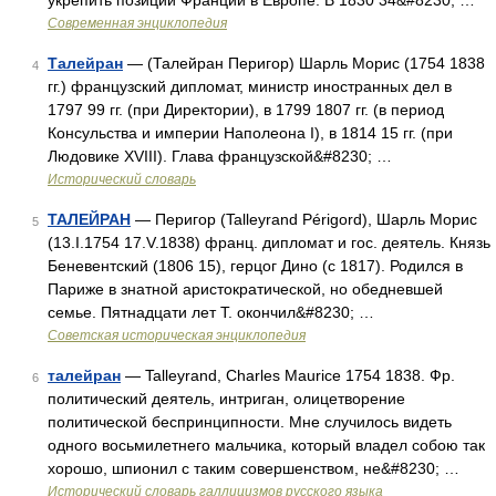
укрепить позиции Франции в Европе. В 1830 34&#8230; …
Современная энциклопедия
Талейран
— (Талейран Перигор) Шарль Морис (1754 1838
4
гг.) французский дипломат, министр иностранных дел в
1797 99 гг. (при Директории), в 1799 1807 гг. (в период
Консульства и империи Наполеона I), в 1814 15 гг. (при
Людовике XVIII). Глава французской&#8230; …
Исторический словарь
ТАЛЕЙРАН
— Перигор (Talleyrand Périgord), Шарль Морис
5
(13.I.1754 17.V.1838) франц. дипломат и гос. деятель. Князь
Беневентский (1806 15), герцог Дино (с 1817). Родился в
Париже в знатной аристократической, но обедневшей
семье. Пятнадцати лет Т. окончил&#8230; …
Советская историческая энциклопедия
талейран
— Talleyrand, Charles Maurice 1754 1838. Фр.
6
политический деятель, интриган, олицетворение
политической беспринципности. Мне случилось видеть
одного восьмилетнего мальчика, который владел собою так
хорошо, шпионил с таким совершенством, не&#8230; …
Исторический словарь галлицизмов русского языка