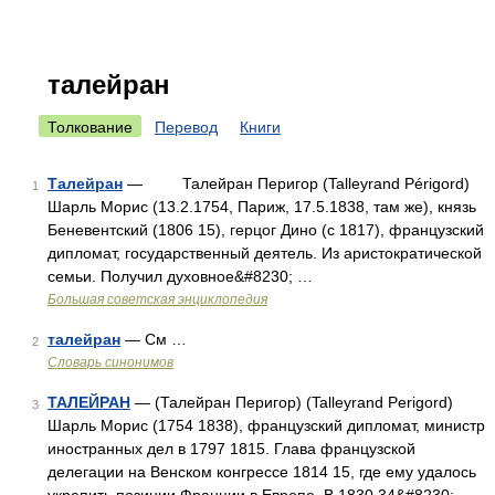
талейран
Толкование
Перевод
Книги
Талейран
— Талейран Перигор (Talleyrand Périgord)
1
Шарль Морис (13.2.1754, Париж, 17.5.1838, там же), князь
Беневентский (1806 15), герцог Дино (с 1817), французский
дипломат, государственный деятель. Из аристократической
семьи. Получил духовное&#8230; …
Большая советская энциклопедия
талейран
— См …
2
Словарь синонимов
ТАЛЕЙРАН
— (Талейран Перигор) (Talleyrand Perigord)
3
Шарль Морис (1754 1838), французский дипломат, министр
иностранных дел в 1797 1815. Глава французской
делегации на Венском конгрессе 1814 15, где ему удалось