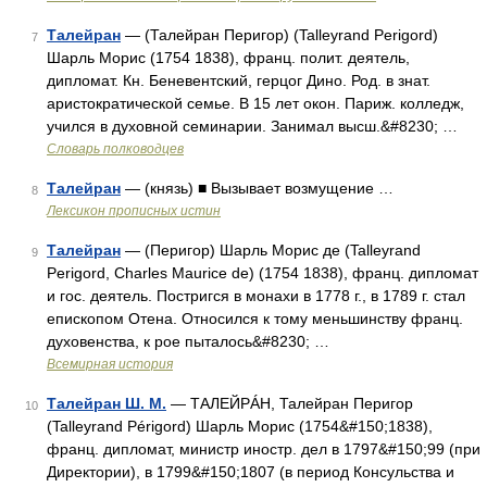
Талейран
— (Талейран Перигор) (Talleyrand Perigord)
7
Шарль Морис (1754 1838), франц. полит. деятель,
дипломат. Кн. Беневентский, герцог Дино. Род. в знат.
аристократической семье. В 15 лет окон. Париж. колледж,
учился в духовной семинарии. Занимал высш.&#8230; …
Словарь полководцев
Талейран
— (князь) ■ Вызывает возмущение …
8
Лексикон прописных истин
Талейран
— (Перигор) Шарль Морис де (Talleyrand
9
Perigord, Charles Maurice de) (1754 1838), франц. дипломат
и гос. деятель. Постригся в монахи в 1778 г., в 1789 г. стал
епископом Отена. Относился к тому меньшинству франц.
духовенства, к рое пыталось&#8230; …
Всемирная история
Талейран Ш. М.
— ТАЛЕЙРÁН, Талейран Перигор
10
(Talleyrand Périgord) Шарль Морис (1754&#150;1838),
франц. дипломат, министр иностр. дел в 1797&#150;99 (при
Директории), в 1799&#150;1807 (в период Консульства и