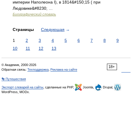
империи Наполеона I), в 1814&#150;15 ( при
Людовике&#8230; …
Биографический словарь
Страницы
Следующая
→
1
2
3
4
5
6
7
8
9
10
11
12
13
© Академик, 2000-2026
18+
Обратная связь:
Техподдержка
,
Реклама на сайте
👣 Путешествия
Экспорт словарей на сайты
, сделанные на PHP,
Joomla,
Drupal,
WordPress, MODx.